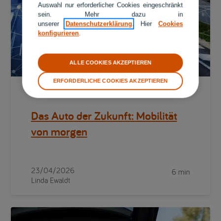
Auswahl nur erforderlicher Cookies eingeschränkt
sein. Mehr dazu in
unserer
Datenschutzerklärung
. Hier
Cookies
konfigurieren
.
ALLE COOKIES AKZEPTIEREN
ERFORDERLICHE COOKIES AKZEPTIEREN
Ratgeber Auto-Versicherung
Das Auto der Zukunft: Mobilität
von morgen
23/04/2026
6 min
Linda Ewaldt