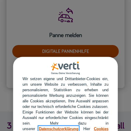

Panne melden
DIGITALE PANNENHILFE
oder telefonisch unter
0221 827 792 52
Wir setzen eigene und Drittanbieter-Cookies ein,
um unsere Website zu verbessern, Inhalte zu
personalisieren, Statistiken zu erheben und
personalisierte Werbung anzuzeigen. Sie können
alle Cookies akzeptieren, Ihre Auswahl anpassen
oder nur technisch erforderliche Cookies zulassen.
Einige Funktionen der Website können bei der
Auswahl nur erforderlicher Cookies eingeschränkt
3 Schritte, die Sie bei einem Unfall
sein. Mehr dazu in
unserer
Datenschutzerklärung
. Hier
Cookies