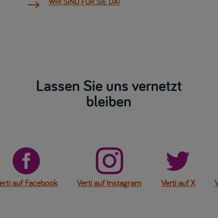
WIR SIND FÜR SIE DA!
$
Lassen Sie uns vernetzt
bleiben



erti auf Facebook
Verti auf Instagram
Verti auf X