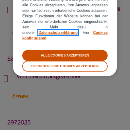
alle Cookies akzeptieren, Ihre Auswahl anpassen
Camping-Boom: Wohnmobil im Urlaub richtig

oder nur technisch erforderliche Cookies zulassen.
absichern
Einige Funktionen der Website können bei der
Auswahl nur erforderlicher Cookies eingeschränkt
sein. Mehr dazu in
ÖFFNEN
unserer
Datenschutzerklärung
. Hier
Cookies
konfigurieren
.
ALLE COOKIES AKZEPTIEREN
5.8.2025
ERFORDERLICHE COOKIES AKZEPTIEREN
Verti dreifach ausgezeichnet

ÖFFNEN
29.7.2025