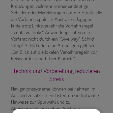
Kreuzungen vielmehr immer eindeutige
Schilder oder Markierungen auf der Straße, die
die Vorfahrt regeln. In Australien dagegen
finde trotz Linksverkehr die Vorfahrtsregel
„rechts vor links“ Anwendung, sofern die
Vorfahrt nicht durch ein “Give way”-Schild,
“Stop”-Schild oder eine Ampel geregelt sei.
„Ein Blick auf die lokalen Verkehrsregeln vor
Reiseantritt schafft hier Klarheit.“
Technik und Vorbereitung reduzieren
Stress
Navigationssysteme können bei Fahrten im
Ausland zusätzlich entlasten, da sie frühzeitig
Hinweise zur Spurwahl und zu
Abbiegemanövern geben. Auch die