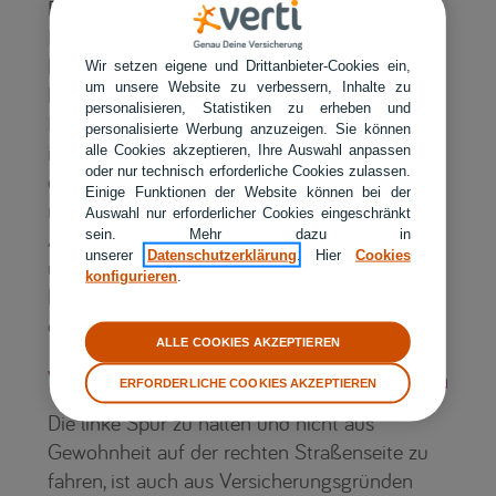
Routenplanung im Vorfeld reduziert den
Druck während der Fahrt. „Wer weiß, wo er
hinmöchte, kann sich besser auf das Fahren
Wir setzen eigene und Drittanbieter-Cookies ein,
um unsere Website zu verbessern, Inhalte zu
konzentrieren“, so Held.
personalisieren, Statistiken zu erheben und
Hilfreich ist zudem eine Begleitperson,
personalisierte Werbung anzuzeigen. Sie können
insbesondere auf den ersten Fahrten. Sie kann
alle Cookies akzeptieren, Ihre Auswahl anpassen
oder nur technisch erforderliche Cookies zulassen.
den Verkehr beobachten und frühzeitig auf
Einige Funktionen der Website können bei der
mögliche Fehler hinweisen – etwa beim
Auswahl nur erforderlicher Cookies eingeschränkt
Abstand zur linken Fahrzeugseite. „Viele
sein. Mehr dazu in
unserer
Datenschutzerklärung
. Hier
Cookies
unterschätzen, wie viel Auto sie links von sich
konfigurieren
.
haben. Entsprechend entstehen gerade dort
die meisten kleineren Schäden.“
ALLE COOKIES AKZEPTIEREN
Versicherungsschutz im Blick behalten
ERFORDERLICHE COOKIES AKZEPTIEREN
Die linke Spur zu halten und nicht aus
Gewohnheit auf der rechten Straßenseite zu
fahren, ist auch aus Versicherungsgründen