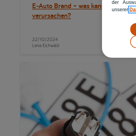
der Auswa
E-Auto Brand – was kann ihn
unserer
Da
verursachen?
22/10/2024
4 min
Lena Eichwald