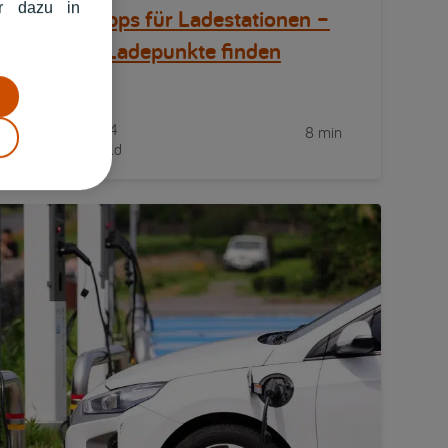
hr dazu in
Beste Apps für Ladestationen –
E-Auto Ladepunkte finden
14/08/2024
8 min
Lena Eichwald