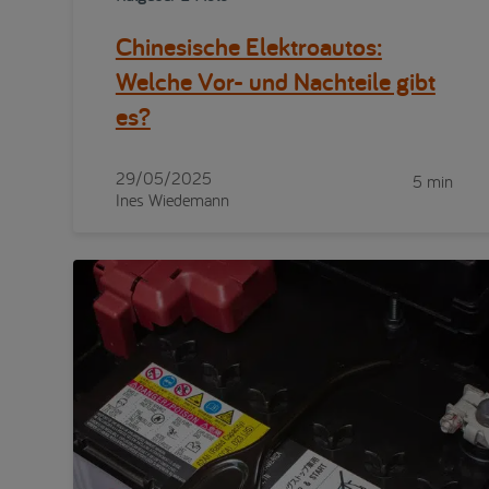
Chinesische Elektroautos:
Welche Vor- und Nachteile gibt
es?
29/05/2025
5 min
Ines Wiedemann