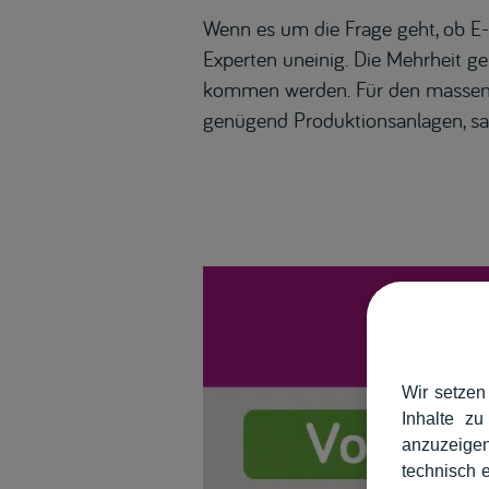
Wenn es um die Frage geht, ob E-F
Experten uneinig. Die Mehrheit g
kommen werden. Für den massenhaf
genügend Produktionsanlagen, sage
Wir setzen
Inhalte zu
anzuzeigen
technisch 