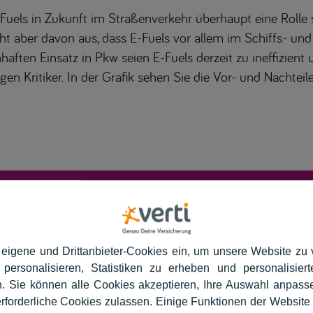
uels in Zukunft im Straßenverkehr überhaupt eine Rolle s
eht aber davon aus, dass E-Fuels vor allem im Schiffs- un
ten Einsatz in Pkw seien E-Fuels derzeit zu ineffizient 
n Kritiker. In der Grafik sehen Sie die Vor- und Nachteile
 eigene und Drittanbieter-Cookies ein, um unsere Website zu 
 personalisieren, Statistiken zu erheben und personalisie
. Sie können alle Cookies akzeptieren, Ihre Auswahl anpass
erforderliche Cookies zulassen. Einige Funktionen der Website