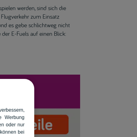
pielen werden, sind sich die
d Flugverkehr zum Einsatz
und es gebe schlichtweg nicht
 der E-Fuels auf einen Blick:
verbessern,
rte Werbung
en oder nur
 können bei