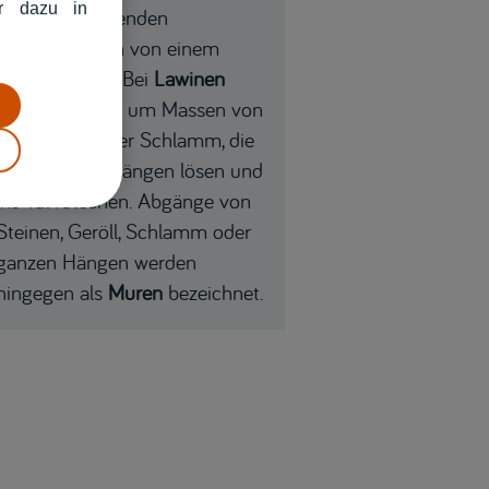
hr dazu in
bei herabstürzenden
Schneemassen von einem
Gebäudedach. Bei
Lawinen
handelt es sich um Massen von
Schnee, Eis oder Schlamm, die
sich von Berghängen lösen und
ins Tal rutschen. Abgänge von
Steinen, Geröll, Schlamm oder
ganzen Hängen werden
hingegen als
Muren
bezeichnet.