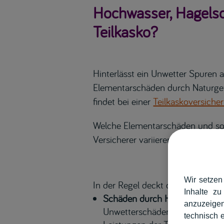
Hochwasser, Hagels
Teilkasko?
Hinterlässt ein Unwetter Spuren
Elementarschäden durch Naturgef
findet bei einer
Teilkaskoversiche
Welche Elementarschäden und sons
Versicherer variieren – deshalb gi
Wir setzen
In der Regel deckt die Teilkasko 
Inhalte zu
Schäden durch Hagel:
Hagelsc
anzuzeigen
Unwetterschäden, die am häuf
technisch 