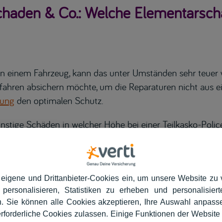
chaden & Co.: Welche Elementarsch
 an einem Fahrzeug, kann das unter Umständen sehr teuer
ahren absichern möchte, um die Reparaturen nicht aus e
rung
den optimalen Schutz.
tige Schäden in welcher Höhe bei einer Teilkasko-Police
lt es stets, verschiedene Anbieter zu vergleichen.
 eigene und Drittanbieter-Cookies ein, um unsere Website zu 
Unwetterschäden wie diese ab:
 personalisieren, Statistiken zu erheben und personalisie
r
häden am Fahrzeug
sind die
. Sie können alle Cookies akzeptieren, Ihre Auswahl anpass
igsten vorkommen und unter die
erforderliche Cookies zulassen. Einige Funktionen der Website