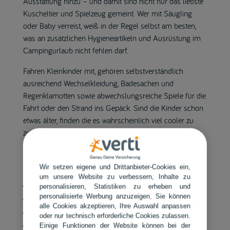
Ausstattung hinzu – und damit sind nicht nur das liebste
Kuscheltier und Spielzeug gemeint. Wer mit Säugling
oder Baby verreist, weiß in der Regel selbst am besten,
was an zusätzlichen Hygieneartikeln und Ausrüstung im
Campingurlaub nicht fehlen darf.
Fahren Kleinkinder mit, gehören selbstverständlich
ausreichend Wechselkleidung, Badesachen und
Regenklamotten sowie abwechslungsreiche Spiele für die
Fahrt oder den Strand ins Gepäck. Sind die Kinder schon
etwas älter, finden die es wahrscheinlich viel cooler zu
zelten, anstatt mit den Eltern im Camper zu übernachten.
Auf die Packliste für den Wohnwagenurlaub mit Kindern
Wir setzen eigene und Drittanbieter-Cookies ein,
gehören somit zum Beispiel noch:
um unsere Website zu verbessern, Inhalte zu
Reisepass/Ausweis/Kinderausweis(e)
personalisieren, Statistiken zu erheben und
personalisierte Werbung anzuzeigen. Sie können
UV-Schutzkleidung & Sonnenhut
alle Cookies akzeptieren, Ihre Auswahl anpassen
Sonnenschutz LSF 50+
oder nur technisch erforderliche Cookies zulassen.
Sonnenschirm/Strandmuschel
Einige Funktionen der Website können bei der