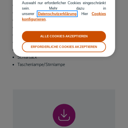
Auswahl nur erforderlicher Cookies eingeschränkt
Karten- und Brettspiel
sein. Mehr dazu in
Strandspielzeug
unserer
Datenschutzerklärung
. Hier
Cookies
Musik, Hörspiele und -bücher fürs Tablet
konfigurieren
.
Kopfhörer
Kuscheldecke
ALLE COOKIES AKZEPTIEREN
Zelt
ERFORDERLICHE COOKIES AKZEPTIEREN
Isomatte oder Luftmatratze
Schlafsack
Taschenlampe/Stirnlampe