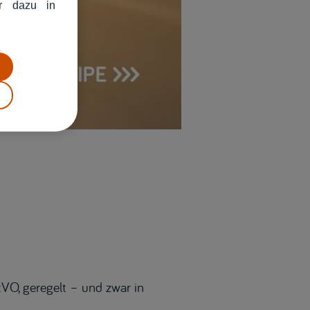
hr dazu in
tVO, geregelt – und zwar in