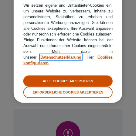
Wir setzen eigene und Drittanbieter-Cookies ein,
Von Verti Sondertarifen profitieren –
um unsere Website zu verbessern, Inhalte zu
so geht’s
personalisieren, Statistiken zu erheben und
personalisierte Werbung anzuzeigen. Sie können
Ihren Beitrag für die Verti Autoversicherung können Sie
alle Cookies akzeptieren, Ihre Auswahl anpassen
oder nur technisch erforderliche Cookies zulassen.
ganz einfach über unseren
Online-Rechner
selbst
Einige Funktionen der Website können bei der
berechnen. Je nachdem, welchen Sondertarif Sie wählen,
Auswahl nur erforderlicher Cookies eingeschränkt
benötigen wir einen entsprechenden Nachweis von Ihnen.
sein. Mehr dazu in
unserer
Datenschutzerklärung
. Hier
Cookies
Das kann eine bestehende Versicherungspolice sein, in
konfigurieren
.
der Sie als Fahrer eingetragen waren (z. B. beim Aus-
dem-Haus-Tarif), eine Bescheinigung des Unternehmens
zu Ihrem Dienstwagen oder ein Formular, das der
ALLE COOKIES AKZEPTIEREN
Carsharing-Anbieter ausfüllen muss.
ERFORDERLICHE COOKIES AKZEPTIEREN
r