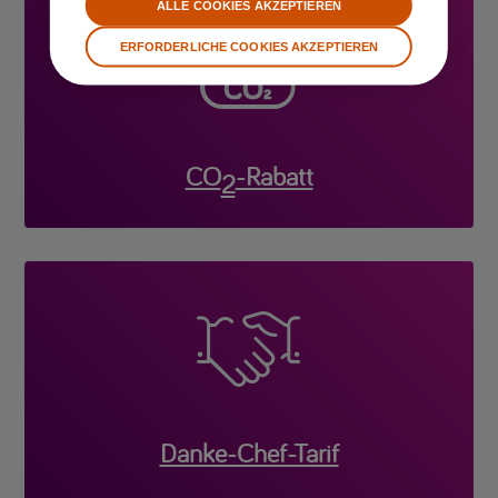
ALLE COOKIES AKZEPTIEREN
ERFORDERLICHE COOKIES AKZEPTIEREN
CO
-Rabatt
2

Danke-Chef-Tarif