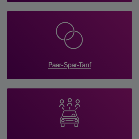

Paar-Spar-Tarif
