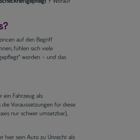
scheckheftgepflegt“?
Worauf
s?
oncen auf den Begriff
nen, fühlen sich viele
„gepflegt“ worden – und das
r ein Fahrzeug als
ss die Voraussetzungen für diese
raxis nur schwer umsetzbar),
er hier sein Auto zu Unrecht als