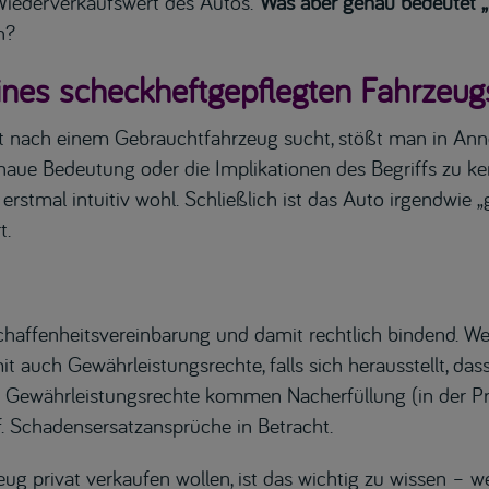
 Wiederverkaufswert des Autos.
Was aber genau bedeutet „
n?
eines scheckheftgepflegten Fahrzeug
t nach einem Gebrauchtfahrzeug sucht, stößt man in Ann
aue Bedeutung oder die Implikationen des Begriffs zu ken
rstmal intuitiv wohl. Schließlich ist das Auto irgendwie 
t.
chaffenheitsvereinbarung und damit rechtlich bindend. We
it auch Gewährleistungsrechte, falls sich herausstellt, da
Als Gewährleistungsrechte kommen Nacherfüllung (in der P
f. Schadensersatzansprüche in Betracht.
eug privat verkaufen wollen, ist das wichtig zu wissen – w