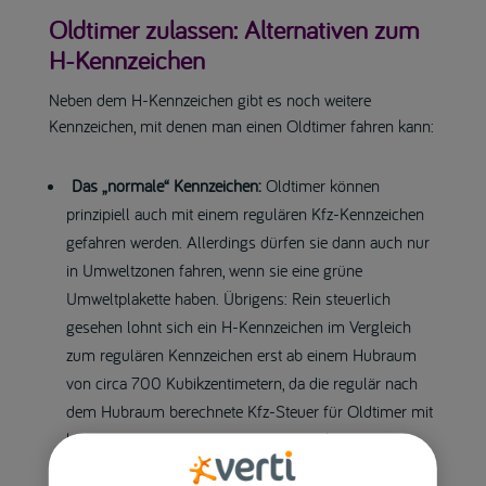
Oldtimer zulassen: Alternativen zum
H-Kennzeichen
Neben dem H-Kennzeichen gibt es noch weitere
Kennzeichen, mit denen man einen Oldtimer fahren kann:
Das „normale“ Kennzeichen:
Oldtimer können
prinzipiell auch mit einem regulären Kfz-Kennzeichen
gefahren werden. Allerdings dürfen sie dann auch nur
in Umweltzonen fahren, wenn sie eine grüne
Umweltplakette haben. Übrigens: Rein steuerlich
gesehen lohnt sich ein H-Kennzeichen im Vergleich
zum regulären Kennzeichen erst ab einem Hubraum
von circa 700 Kubikzentimetern, da die regulär nach
dem Hubraum berechnete Kfz-Steuer für Oldtimer mit
kleinem Hubraum günstiger ausfallen kann als die
pauschale „Oldtimer-Steuer“.