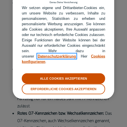
Das Saisonkennzeichen:
Für Oldtimer, die nicht das
Wir setzen eigene und Drittanbieter-Cookies ein,
ganze Jahr gefahren werden, bietet sich ein
um unsere Website zu verbessern, Inhalte zu
Saisonkennzeichen für einen festgelegten Zeitraum an.
personalisieren, Statistiken zu erheben und
personalisierte Werbung anzuzeigen. Sie können
Dieser darf mindestens zwei und höchstens elf Monate
alle Cookies akzeptieren, Ihre Auswahl anpassen
betragen. Die Kfz-Steuer und der Versicherungsbeitrag
oder nur technisch erforderliche Cookies zulassen.
muss dann nur für die angemeldete Zeit gezahlt
Einige Funktionen der Website können bei der
Auswahl nur erforderlicher Cookies eingeschränkt
werden. In der Zeit, in der das Saisonkennzeichen nicht
sein. Mehr dazu in
gilt, darf der Oldtimer nicht auf öffentlichen Straßen
unserer
Datenschutzerklärung
. Hier
Cookies
bewegt oder abgestellt werden.
konfigurieren
.
H- und Saisonkennzeichen in Kombination:
Seit
Oktober 2017 können H- und Saisonkennzeichen
ALLE COOKIES AKZEPTIEREN
kombiniert werden. Laut ADAC kann man so zum
ERFORDERLICHE COOKIES AKZEPTIEREN
Beispiel circa 95 Euro pro Jahr sparen, wenn man sein
Fahrzeug nur für ein halbes Jahr mit H-Kennzeichen
zulässt.
Rotes 07-Kennzeichen bzw. Wechselkennzeichen:
Das
07-Kennzeichen, auch Wechselkennzeichen genannt,