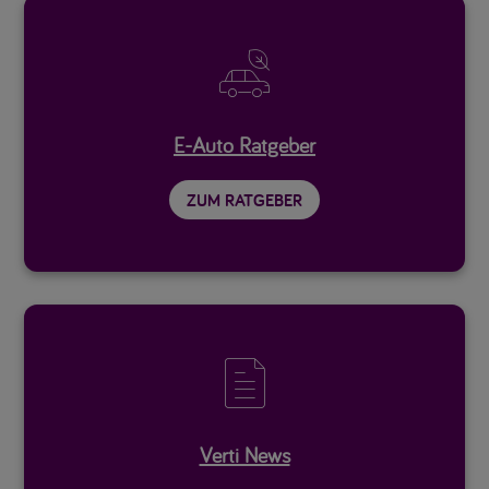

E-Auto Ratgeber
ZUM RATGEBER

Verti News