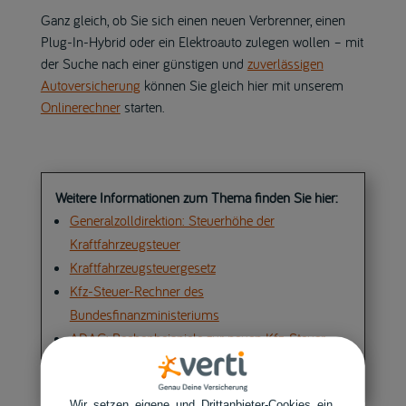
Ganz gleich, ob Sie sich einen neuen Verbrenner, einen
Plug-In-Hybrid oder ein Elektroauto zulegen wollen – mit
der Suche nach einer günstigen und
zuverlässigen
Autoversicherung
können Sie gleich hier mit unserem
Onlinerechner
starten.
Weitere Informationen zum Thema finden Sie hier:
Generalzolldirektion: Steuerhöhe der
Kraftfahrzeugsteuer
Kraftfahrzeugsteuergesetz
Kfz-Steuer-Rechner des
Bundesfinanzministeriums
ADAC: Rechenbeispiele zur neuen Kfz-Steuer
nach 2021
Wir setzen eigene und Drittanbieter-Cookies ein,