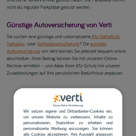
nicht als reguläre Parkplätze genutzt werden.
Günstige Autoversicherung von Verti
Sie suchen eine günstige und unkomplizierte
Kfz-Haftpflicht
,
Teilkasko
- oder
Vollkaskoversicherung
? Die
günstige
Autoversicherung
von Verti können Sie jederzeit bequem online
abschließen. Ihren Beitrag können Sie mit unserem Online-
Rechner ermitteln – und dabei Ihren Kfz-Schutz mit unseren
Zusatzleistungen auf Ihre persönlichen Bedürfnisse anpassen.
Wir setzen eigene und Drittanbieter-Cookies ein,
um unsere Website zu verbessern, Inhalte zu
personalisieren, Statistiken zu erheben und
personalisierte Werbung anzuzeigen. Sie können
alle Cookies akzeptieren, Ihre Auswahl anpassen