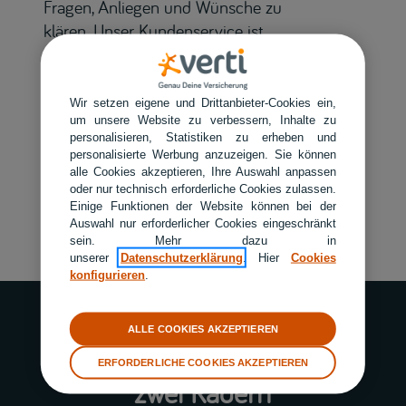
Fragen, Anliegen und Wünsche zu
klären. Unser Kundenservice ist
montags bis freitags von 8 bis 19 Uhr
für Sie da.
Wir setzen eigene und Drittanbieter-Cookies ein,
um unsere Website zu verbessern, Inhalte zu
personalisieren, Statistiken zu erheben und
personalisierte Werbung anzuzeigen. Sie können
HOTLINE:
030 890 003 003
alle Cookies akzeptieren, Ihre Auswahl anpassen
oder nur technisch erforderliche Cookies zulassen.
Einige Funktionen der Website können bei der
KONTAKTMÖGLICHKEITEN
Auswahl nur erforderlicher Cookies eingeschränkt
sein. Mehr dazu in
unserer
Datenschutzerklärung
. Hier
Cookies
konfigurieren
.
ALLE COOKIES AKZEPTIEREN
Gut versichert, auch auf
ERFORDERLICHE COOKIES AKZEPTIEREN
zwei Rädern