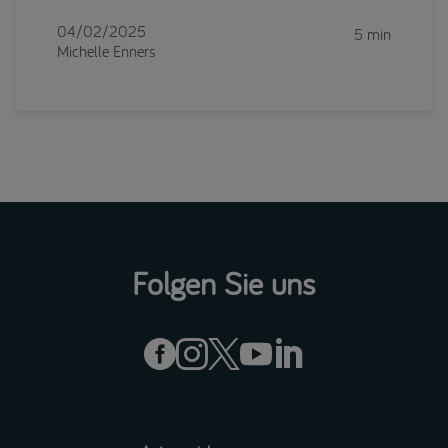
04/02/2025
5 min
Michelle Enners
Folgen Sie uns




