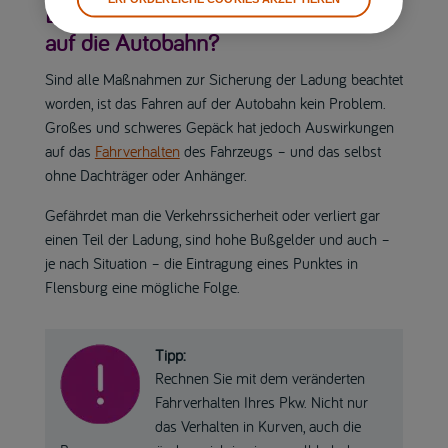
Darf ich mit überstehender Ladung
auf die Autobahn?
Sind alle Maßnahmen zur Sicherung der Ladung beachtet
worden, ist das Fahren auf der Autobahn kein Problem.
Großes und schweres Gepäck hat jedoch Auswirkungen
auf das
Fahrverhalten
des Fahrzeugs – und das selbst
ohne Dachträger oder Anhänger.
Gefährdet man die Verkehrssicherheit oder verliert gar
einen Teil der Ladung, sind hohe Bußgelder und auch –
je nach Situation – die Eintragung eines Punktes in
Flensburg eine mögliche Folge.
Tipp:
Rechnen Sie mit dem veränderten
Fahrverhalten Ihres Pkw. Nicht nur
das Verhalten in Kurven, auch die