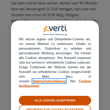
Das kann schnell teuer werden. Bereits nach 30 Minuten
kann das Verwarngeld 20 EUR betragen, nach über drei
Stunden sind schon 40 EUR fällig. Übrigens:
Motorradfahrer benötigen in vielen Regionen auch einen
Ausweis.
Fazit: Als Mieter einer Stadtwohnung
Wir setzen eigene und Drittanbieter-Cookies ein,
um unsere Website zu verbessern, Inhalte zu
ist ein Anwohnerparkausweis eine
personalisieren, Statistiken zu erheben und
tolle Sache
personalisierte Werbung anzuzeigen. Sie können
alle Cookies akzeptieren, Ihre Auswahl anpassen
Ein Anwohnerparkausweis lohnt sich allemal, um die oft
oder nur technisch erforderliche Cookies zulassen.
Einige Funktionen der Website können bei der
anstrengende Parkplatzsuche zu vermeiden. Mit
Auswahl nur erforderlicher Cookies eingeschränkt
minimalem Aufwand für die Beantragung und geringen
sein. Mehr dazu in
jährlichen Gebühren ist der Parkplatzstress kein Thema
unserer
Datenschutzerklärung
. Hier
Cookies
konfigurieren
.
mehr.
ALLE COOKIES AKZEPTIEREN
ERFORDERLICHE COOKIES AKZEPTIEREN