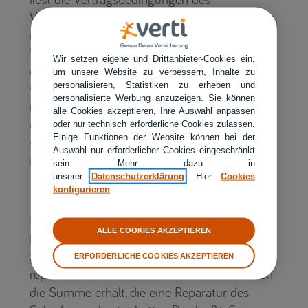
Versicherers – hier ist in der Regel angegeben,
in welchem Umkreis eine Werkstatt für den
Versicherten zumutbar ist.“ Der Kfz-Experte
Wir setzen eigene und Drittanbieter-Cookies ein,
empfiehlt außerdem darauf zu achten,
um unsere Website zu verbessern, Inhalte zu
personalisieren, Statistiken zu erheben und
welchen Service der Versicherer bietet. „Wenn
personalisierte Werbung anzuzeigen. Sie können
in den Kfz-Versicherungsleistungen ein Hol-
alle Cookies akzeptieren, Ihre Auswahl anpassen
und Bring-Service eingeschlossen ist, muss
oder nur technisch erforderliche Cookies zulassen.
Einige Funktionen der Website können bei der
sich der Kunde nach einem Unfall um fast
Auswahl nur erforderlicher Cookies eingeschränkt
nichts kümmern.“
sein. Mehr dazu in
unserer
Datenschutzerklärung
. Hier
Cookies
Sonderfall fiktive Reparatur
konfigurieren
.
Für Kaskoversicherte gibt es auch die
ALLE COOKIES AKZEPTIEREN
Möglichkeit der fiktiven Abrechnung eines
Schadens. Das bedeutet, dass der Wagen nicht
ERFORDERLICHE COOKIES AKZEPTIEREN
repariert wird und der Versicherte stattdessen
die Summe erhält, die eine Reparatur des