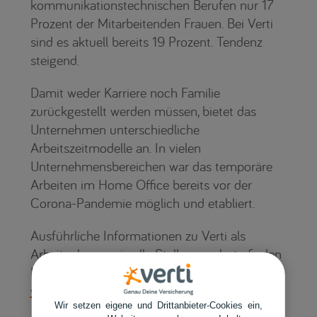
kommunikationstechnischen Berufen nur 17
Prozent der Mitarbeitenden Frauen. Bei Verti
sind es aktuell bereits 19 Prozent. Tendenz
steigend.
Damit weder Karriere noch Familie
zurückgestellt werden müssen, bietet das
Unternehmen unterschiedliche
Arbeitszeitmodelle an. In vielen
Unternehmensbereichen war das temporäre
Arbeiten im Home Office bereits vor der
Corona-Pandemie möglich und etabliert.
Ausführliche Informationen zu Verti als
Arbeitgeber sowie alle Stellenangebote finden
Interessierte online unter
www.verti.de/karriere
.
Wir setzen eigene und Drittanbieter-Cookies ein,