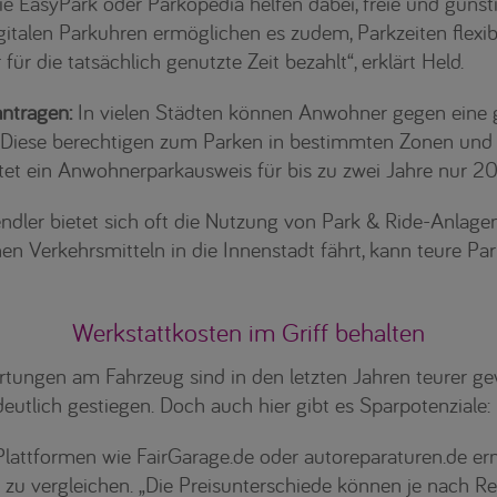
 EasyPark oder Parkopedia helfen dabei, freie und günsti
digitalen Parkuhren ermöglichen es zudem, Parkzeiten flexi
ür die tatsächlich genutzte Zeit bezahlt“, erklärt Held.
ntragen:
In vielen Städten können Anwohner gegen eine 
Diese berechtigen zum Parken in bestimmten Zonen und si
stet ein Anwohnerparkausweis für bis zu zwei Jahre nur 20,
ndler bietet sich oft die Nutzung von Park & Ride-Anlage
hen Verkehrsmitteln in die Innenstadt fährt, kann teure P
Werkstattkosten im Griff behalten
ungen am Fahrzeug sind in den letzten Jahren teurer ge
 deutlich gestiegen. Doch auch hier gibt es Sparpotenziale:
lattformen wie FairGarage.de oder autoreparaturen.de erm
 zu vergleichen. „Die Preisunterschiede können je nach R