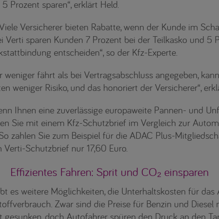
 5 Prozent sparen“, erklärt Held.
Viele Versicherer bieten Rabatte, wenn der Kunde im Scha
ei Verti sparen Kunden 7 Prozent bei der Teilkasko und 5 P
kstattbindung entscheiden“, so der Kfz-Experte.
 weniger fährt als bei Vertragsabschluss angegeben, kann
n weniger Risiko, und das honoriert der Versicherer“, erklä
n Ihnen eine zuverlässige europaweite Pannen- und Unfall
nen Sie mit einem Kfz-Schutzbrief im Vergleich zur Autom
 So zahlen Sie zum Beispiel für die ADAC Plus-Mitgliedsc
 Verti-Schutzbrief nur 17,60 Euro.
Effizientes Fahren: Sprit und CO₂ einsparen
t es weitere Möglichkeiten, die Unterhaltskosten für das
stoffverbrauch. Zwar sind die Preise für Benzin und Dies
t gesunken, doch Autofahrer spüren den Druck an den Tank