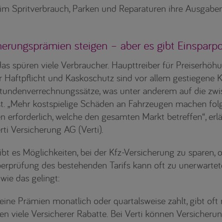
eim Spritverbrauch, Parken und Reparaturen ihre Ausgab
herungsprämien steigen – aber es gibt Einsparpo
das spüren viele Verbraucher. Haupttreiber für Preiserhöh
 Haftpflicht und Kaskoschutz sind vor allem gestiegene Ko
tundenverrechnungssätze, was unter anderem auf die zwi
ist. „Mehr kostspielige Schäden an Fahrzeugen machen fol
 erforderlich, welche den gesamten Markt betreffen“, erlä
ti Versicherung AG (Verti).
ibt es Möglichkeiten, bei der Kfz-Versicherung zu sparen,
erprüfung des bestehenden Tarifs kann oft zu unerwartet
 wie das gelingt:
ine Prämien monatlich oder quartalsweise zahlt, gibt oft 
en viele Versicherer Rabatte. Bei Verti können Versicheru