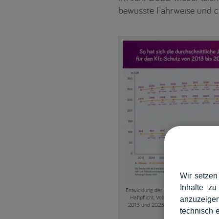
bewusste Fahrweise und cle
Wir setzen
Inhalte zu
Entwicklung der durchschnittlichen Jah
Haftpflicht, Voll- und Teilkaskoversic
anzuzeigen
2013 und 2023. Quelle: GDV / Grafik: 
technisch 
AG