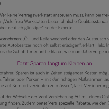
.
er keine Vertragswerkstatt ansteuern muss, kann bei frei
n. „Viele freie Werkstätten bieten ähnliche Qualitätsstanda
ber deutlich günstiger“, so der Experte.
 vornehmen:
„Öl- und Reifenwechsel oder den Austausch v
rte Autobesitzer noch oft selbst erledigen“, erklärt Held. 
eos, die Schritt für Schritt erklären, wie man dabei vorgeh
Fazit: Sparen fängt im Kleinen an
ofahrer: Sparen ist auch in Zeiten steigender Kosten mögl
, Fahren oder Parken – mit den richtigen Maßnahmen lässt
hne auf Komfort verzichten zu müssen“, fasst Versicheru
uf der Webseite der Verti Versicherung AG mit einem Onli
ung finden. Zudem bietet Verti spezielle Rabatte, wie den