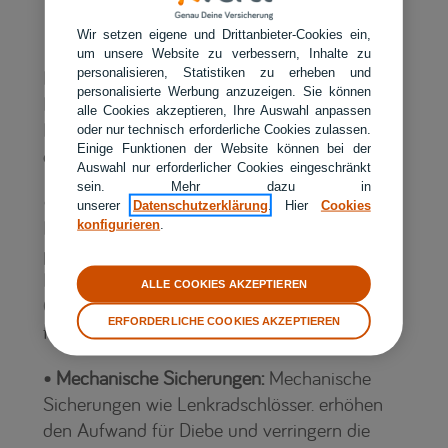
Es Dieben möglichst schwer machen
Wir setzen eigene und Drittanbieter-Cookies ein,
um unsere Website zu verbessern, Inhalte zu
personalisieren, Statistiken zu erheben und
Darüber hinaus gibt es für alle Arten von
personalisierte Werbung anzuzeigen. Sie können
Fahrzeugen einige weitere Möglichkeiten,
alle Cookies akzeptieren, Ihre Auswahl anpassen
Dieben den Zugang zum Fahrzeug zu
oder nur technisch erforderliche Cookies zulassen.
Einige Funktionen der Website können bei der
erschweren:
Auswahl nur erforderlicher Cookies eingeschränkt
sein. Mehr dazu in
• Abstellplatz:
Wenn möglich, sollte das
unserer
Datenschutzerklärung
. Hier
Cookies
Fahrzeug in einer abschließbaren Garage
konfigurieren
.
parken, da ein sicherer Stellplatz das
Diebstahlrisiko erheblich reduziert. Ist keine
ALLE COOKIES AKZEPTIEREN
Garage verfügbar, sollten gut beleuchtete und
ERFORDERLICHE COOKIES AKZEPTIEREN
frequentierte Stellplätze genutzt werden.
• Mechanische Sicherungen:
Mechanische
Sicherungen wie Lenkradschlösser. erhöhen
den Aufwand für Diebe und verringern die