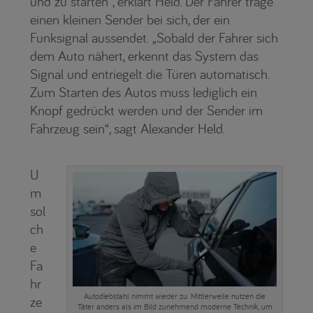
und zu starten“, erklärt Held. Der Fahrer trage
einen kleinen Sender bei sich, der ein
Funksignal aussendet. „Sobald der Fahrer sich
dem Auto nähert, erkennt das System das
Signal und entriegelt die Türen automatisch.
Zum Starten des Autos muss lediglich ein
Knopf gedrückt werden und der Sender im
Fahrzeug sein“, sagt Alexander Held.
U
m
sol
ch
e
Fa
hr
Autodiebstahl nimmt wieder zu. Mittlerweile nutzen die
ze
Täter anders als im Bild zunehmend moderne Technik, um