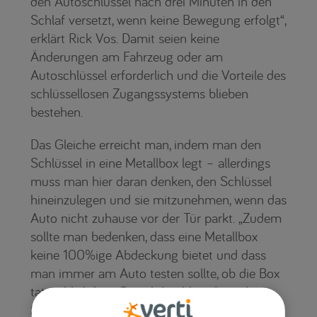
den Autoschlüssel nach drei Minuten in den
Schlaf versetzt, wenn keine Bewegung erfolgt“,
erklärt Rick Vos. Damit seien keine
Änderungen am Fahrzeug oder am
Autoschlüssel erforderlich und die Vorteile des
schlüssellosen Zugangssystems blieben
bestehen.
Das Gleiche erreicht man, indem man den
Schlüssel in eine Metallbox legt – allerdings
muss man hier daran denken, den Schlüssel
hineinzulegen und sie mitzunehmen, wenn das
Auto nicht zuhause vor der Tür parkt. „Zudem
sollte man bedenken, dass eine Metallbox
keine 100%ige Abdeckung bietet und dass
man immer am Auto testen sollte, ob die Box
tatsächlich kein Signal durchlässt“, rät der
Schlüssel-Experte.