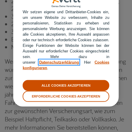
206, 207, 207 cc, 207 Cabrio, 208, 206 cc,
206 Cabrio, 208 e
Wir setzen eigene und Drittanbieter-Cookies ein,
307, 508, 1007
um unsere Website zu verbessern, Inhalte zu
2008, 2008 e
personalisieren, Statistiken zu erheben und
personalisierte Werbung anzuzeigen. Sie können
3008 5008
alle Cookies akzeptieren, Ihre Auswahl anpassen
Boxer
oder nur technisch erforderliche Cookies zulassen.
Metropolis
Einige Funktionen der Website können bei der
Auswahl nur erforderlicher Cookies eingeschränkt
sein. Mehr dazu in
Wenn Sie ein Angebot für Ihre Autoversicherung
unserer
Datenschutzerklärung
. Hier
Cookies
konfigurieren
.
wünschen, ist es hilfreich, alle relevanten Daten
zur Hand zu haben. Dazu gehören Informationen
wie Fahrzeugmodell, Erstzulassungsdatum,
ALLE COOKIES AKZEPTIEREN
jährliche Fahrleistung und ggf. weitere
ERFORDERLICHE COOKIES AKZEPTIEREN
Fahrerdaten. Zusätzlich benötigen wir Angaben
zur gewünschten Versicherungsart, wie zum
Beispiel Haftpflicht, Teilkasko oder Vollkasko. Je
mehr Informationen Sie bereitstellen können,