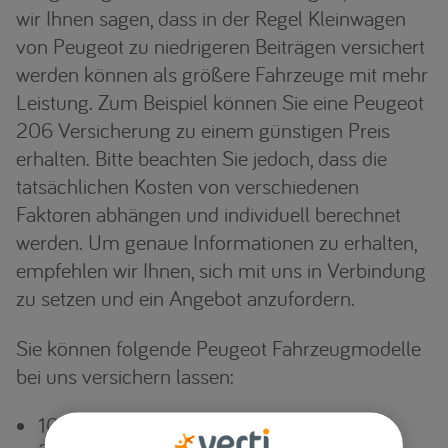
wir Ihnen sagen, dass in der Regel Kleinwagen
von Peugeot zu niedrigeren Beiträgen versichert
werden können als größere Fahrzeuge mit mehr
Leistung. Zum Beispiel können Sie eine Peugeot
206 Versicherung zu einem günstigen Preis
erhalten. Bitte beachten Sie jedoch, dass die
tatsächlichen Kosten von verschiedenen
Faktoren abhängen und individuell berechnet
werden. Um genaue Informationen zu erhalten,
empfehlen wir Ihnen, sich mit uns in Verbindung
zu setzen und ein Angebot anzufordern.
Sie können folgende Peugeot Fahrzeugmodelle
bei uns versichern lassen:
106, 108