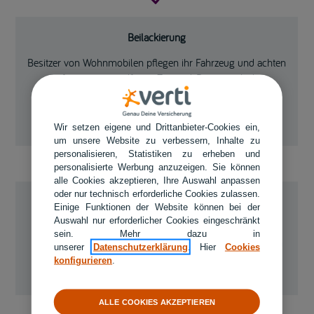
Beilackierung
Besitzer von Wohnmobilen pflegen ihr Fahrzeug und achten
auf einen einwandfreien Zustand. Damit nach der
Lackierung von beschädigten Teilen dieser Eindruck nicht
getrübt wird, übernehmen wir auch die Kosten einer
notwendigen Beilackierung.
Wir setzen eigene und Drittanbieter-Cookies ein,
um unsere Website zu verbessern, Inhalte zu
personalisieren, Statistiken zu erheben und
personalisierte Werbung anzuzeigen. Sie können
alle Cookies akzeptieren, Ihre Auswahl anpassen
oder nur technisch erforderliche Cookies zulassen.
Brems-, Betriebs- und Bruchschäden
Einige Funktionen der Website können bei der
Auswahl nur erforderlicher Cookies eingeschränkt
Wir versichern auch spezielle Gefahren wie z.B.
sein. Mehr dazu in
Beschädigungen am Fahrzeug durch das Verrutschen von
unserer
Datenschutzerklärung
. Hier
Cookies
Ladung. Brems-, Betriebs- und Bruchschäden können als
konfigurieren
.
Ergänzung der Vollkasko optional mitversichert werden.
ALLE COOKIES AKZEPTIEREN