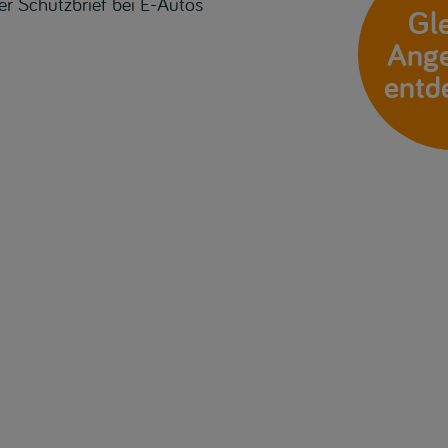
er Schutzbrief bei E-Autos
Gl
Ang
entd