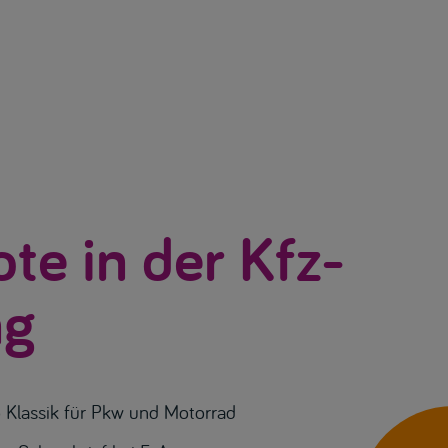
e in der Kfz-
ng
 Klassik für Pkw und Motorrad