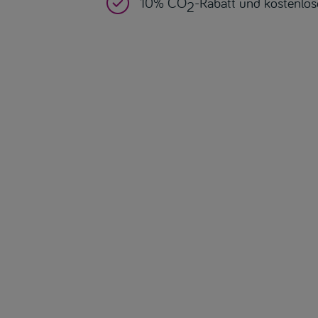

10% CO
-Rabatt und kostenlos
2