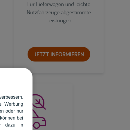
Für Lieferwagen und leichte
Nutzfahrzeuge abgestimmte
Leistungen
JETZT INFORMIEREN

verbessern,
rte Werbung
en oder nur
 können bei
hr dazu in