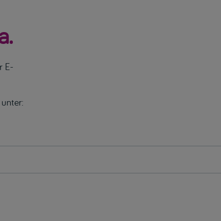
a.
r E-
unter: