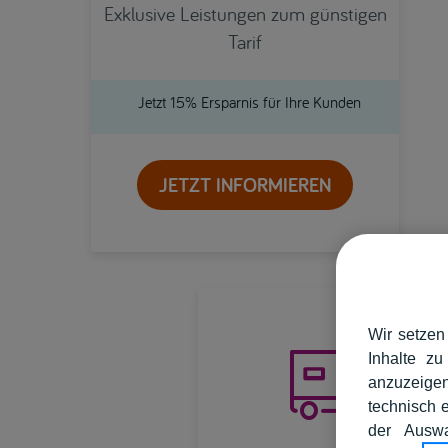
Exklusive Leistungen zum günstigen
Tarif
Jetzt 15% Ersparnis für Ihre Kunden
JETZT INFORMIEREN

Wir setzen
Inhalte zu
anzuzeigen
technisch 
der Auswa