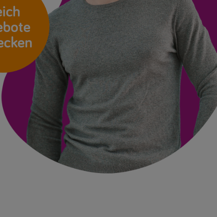
eich
ebote
ecken