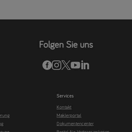
Folgen Sie uns





Services
Kontakt
erung
Maklerportal
ng
Dokumentencenter
erung
Portal für Vertragsanliegen